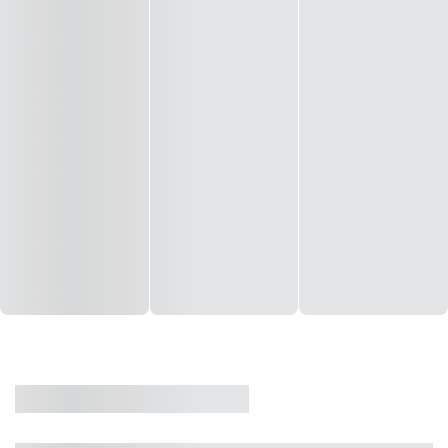
CASA
VENDA
CÓD: 19327