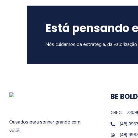
Está pensando 
Nós cuidamos da estratégia, da valorização 
BE BOLD
CRECI
7309J
Ousados para sonhar grande com
(48) 996
você.
(48) 996