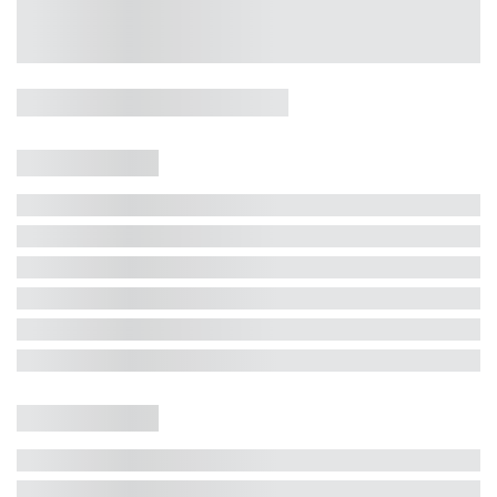
Casa 5 Dormitórios e Jacuzzi -
Jurerê
Jurerê Internacional, Florianópolis - SC