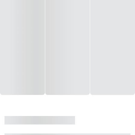
CASA
VENDA
CÓD: 19327