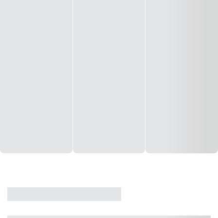
CASA
VENDA
CÓD: 19327