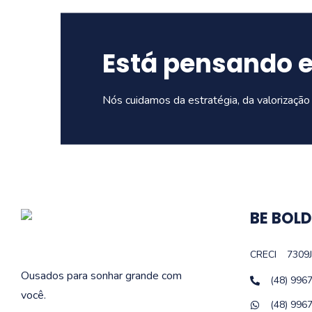
Está pensando 
Nós cuidamos da estratégia, da valorização 
BE BOLD
CRECI
7309J
Ousados para sonhar grande com
(48) 996
você.
(48) 996