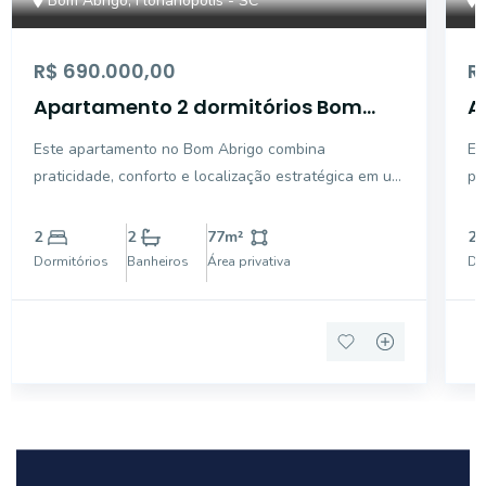
Bom Abrigo, Florianópolis - SC
R$ 690.000,00
R
Apartamento 2 dormitórios Bom
A
Abrigo
A
Este apartamento no Bom Abrigo combina
Es
praticidade, conforto e localização estratégica em um
pr
dos bairros que mais vêm se valorizando na região
ba
continental, oferecendo funcionalidade e bem-estar
Fl
2
2
77
m²
2
para o dia a dia da família. Com 77 m² privativos, o
qu
Dormitórios
Banheiros
Área privativa
Do
imóve
mã