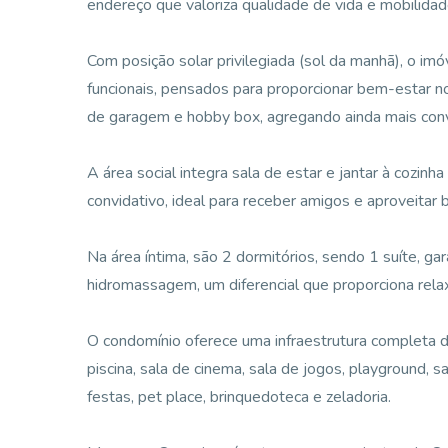
endereço que valoriza qualidade de vida e mobilidad
Com posição solar privilegiada (sol da manhã), o i
funcionais, pensados para proporcionar bem-estar n
de garagem e hobby box, agregando ainda mais conv
A área social integra sala de estar e jantar à cozin
convidativo, ideal para receber amigos e aproveita
Na área íntima, são 2 dormitórios, sendo 1 suíte, ga
hidromassagem, um diferencial que proporciona rel
O condomínio oferece uma infraestrutura completa de
piscina, sala de cinema, sala de jogos, playground, 
festas, pet place, brinquedoteca e zeladoria.