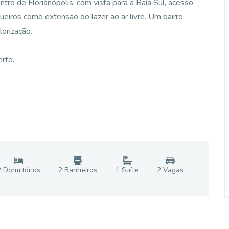
ro de Florianópolis, com vista para a Baía Sul, acesso
ueiros como extensão do lazer ao ar livre. Um bairro
lorização.
erto.
2
Dormitório
s
2
Banheiro
s
1
Suíte
2
Vaga
s