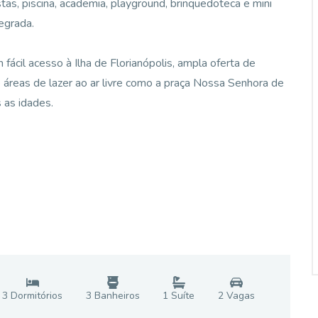
tas, piscina, academia, playground, brinquedoteca e mini
egrada.
fácil acesso à Ilha de Florianópolis, ampla oferta de
 áreas de lazer ao ar livre como a praça Nossa Senhora de
s as idades.
3
Dormitório
s
3
Banheiro
s
1
Suíte
2
Vaga
s