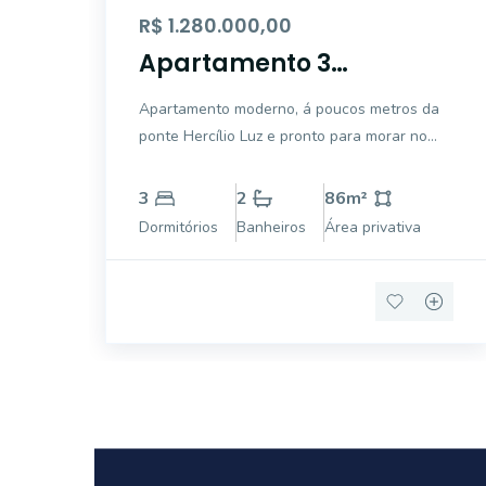
R$ 1.280.000,00
Apartamento 3
dormitórios no estreito
Apartamento moderno, á poucos metros da
ponte Hercílio Luz e pronto para morar no
Estreito, em Florianópolis! Este excelente
apartamento reúne conforto, praticidade e
3
2
86
m²
uma localização privilegiada em um dos
Dormitórios
Banheiros
Área privativa
bairros mais valorizados da região
continental