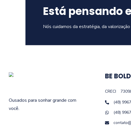
Está pensando 
Nós cuidamos da estratégia, da valorização 
BE BOLD
CRECI
7309J
Ousados para sonhar grande com
(48) 996
você.
(48) 996
contato@