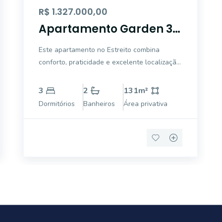
R$ 1.327.000,00
Apartamento Garden 3
dormitórios no Estreito
Este apartamento no Estreito combina
conforto, praticidade e excelente localização
em um endereço que valoriza qualidade de
vida, com amplo terraço e jacuzzi para
3
2
131
m²
momentos de lazer exclusivos. Com 131,64
Dormitórios
Banheiros
Área privativa
m² privativos, o imóvel apresenta ambientes
bem