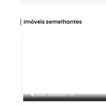
Imóveis semelhantes
2234
Estreito, Florianópolis - SC