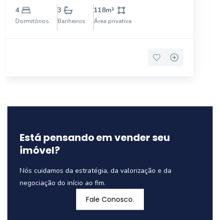
Com vista livre e sem vizinhos nos fundos, é ideal
4
3
118
m²
para quem busca sossego sem abrir mão da
Dormitórios
Banheiros
Área privativa
proximidade co
Está pensando em vender seu
imóvel?
Nós cuidamos da estratégia, da valorização e da
negociação do início ao fim.
Fale Conosco.