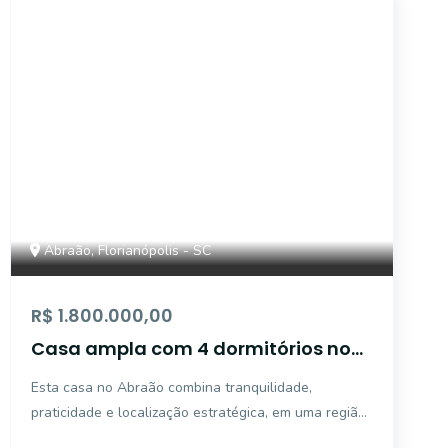
1909
Abraão, Florianópolis - SC
R$ 1.800.000,00
Casa ampla com 4 dormitórios no
Abraão
Esta casa no Abraão combina tranquilidade,
praticidade e localização estratégica, em uma região
que une qualidade de vida e valorização imobiliária.