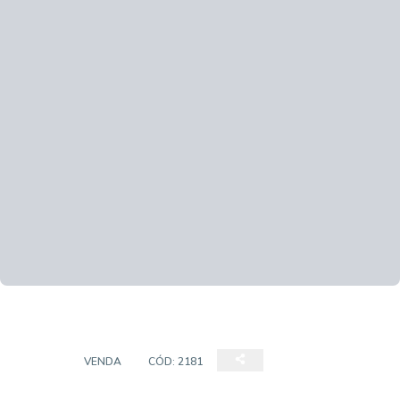
CASA
VENDA
CÓD:
2181